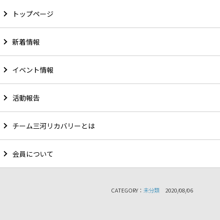
トップページ
新着情報
2019年11月理事会開催
イベント情報
安城市の「はみんぐ」にて2019年11月11日（月）に理事
活動報告
会を開催しました。
議題は以下の通り。
・インドネシアへの支援継続について
チーム三河リカバリーとは
・アフガニスタンへの支援について
・今後の運動について
会員について
CATEGORY：
未分類
2020/08/06