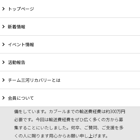
トップページ
新着情報
寄付支援のお願い
イベント情報
2005年アフガニスタンのカブールに戦災孤児の学校「ウ
活動報告
ミード」（希望）が誕生しました。私たちは過去14年間
で「ウミード」に安城市、岡崎市の小中高校から約1,000
セットの学習用机、椅子の寄付を受け送付してきまし
チーム三河リカバリーとは
た。今回は学習用机、椅子300セット、体操用マット20
枚、体操服300枚、運動靴300足を安城市内の小学校、高
会員について
校、岡崎市の中学校から寄付され2018年6月に輸送する準
備をしています。カブールまでの輸送費経費は約300万円
必要です。今回は輸送費経費をぜひ広く多くの方から募
集することにいたしました。何卒、ご賛同、ご支援を多
くの人に賜ります用心からお願い申し上げます。