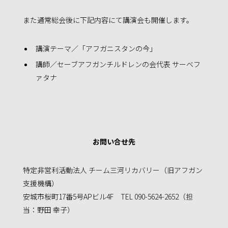
また通常総会後に下記内容にて講演会も開催します。
講演テーマ／「アフガニスタンの今」
講師／セーブアフガンチルドレンの会代表 サーベフ
ァタナ
お問い合せ先
特定非営利活動法人 チーム三河リカバリー（旧アフガン
支援機構）
安城市桜町17番5号APビル4F TEL 090-5624-2652（担
当：野田 幸子）