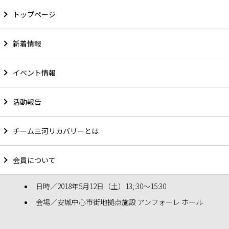
トップページ
新着情報
平成30年度通常総会のご案内
イベント情報
常日頃「NPO法人チーム三河リカバリー」の活動につき
活動報告
まして格別のご理解とご支援を頂きまして誠にありがと
うございます。
チーム三河リカバリーとは
下記内容にて通常総会を行うこととなりましたのでご案
内させていただきます。
会員について
日時／2018年5月12日（土）13;:30〜15:30
会場／安城中心市街地拠点施設 アンフォーレ ホール